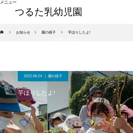
メニュー
つるた乳幼児園
HOME
当園について
入園のご案内
お知らせ
お知らせ
園の様子
芋ほりしたよ!
お問い合わせ
2022.08.24
園の様子
芋ほりしたよ!