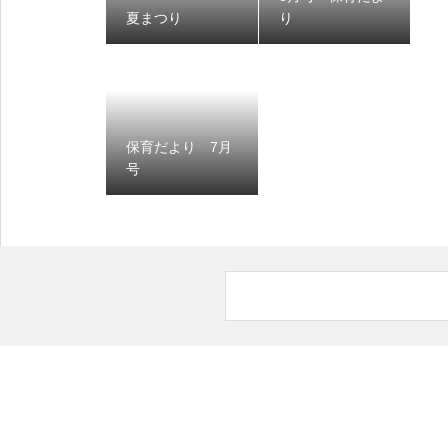
夏まつり
り
保育だより 7月
号