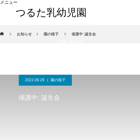
メニュー
つるた乳幼児園
HOME
当園について
入園のご案内
お知らせ
お知らせ
園の様子
保護中: 誕生会
お問い合わせ
2022.09.29
園の様子
保護中: 誕生会