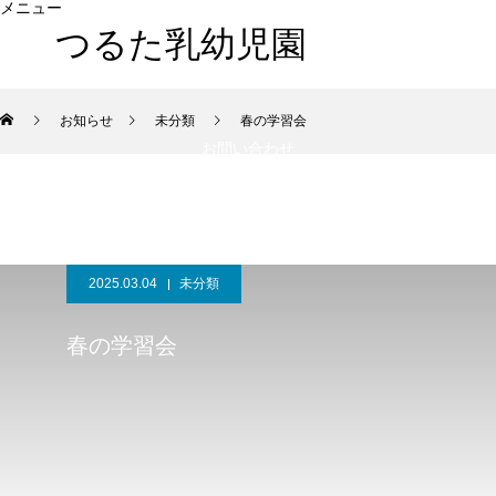
メニュー
つるた乳幼児園
HOME
当園について
入園のご案内
お知らせ
お知らせ
未分類
春の学習会
お問い合わせ
2025.03.04
未分類
春の学習会